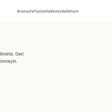
Anasayfa
Yazılar
Hakkımızda
İletişim
irsiniz. Geri
ekinmeyin.